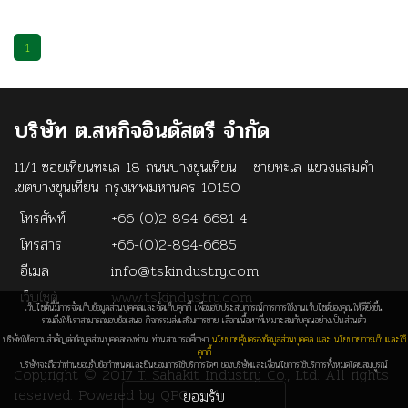
1
บริษัท ต.สหกิจอินดัสตรี จำกัด
11/1 ซอยเทียนทะเล 18 ถนนบางขุนเทียน - ชายทะเล แขวงแสมดำ
เขตบางขุนเทียน กรุงเทพมหานคร 10150
โทรศัพท์
+66-(0)2-894-6681-4
โทรสาร
+66-(0)2-894-6685
อีเมล
info@tskindustry.com
เว็บไซต์
www.tskindustry.com
เว็บไซต์นี้มีการจัดเก็บข้อมูลส่วนบุคคลและจัดเก็บคุกกี้ เพื่อมอบประสบการณ์การการใช้งานเว็บไซต์ของคุณให้ดียิ่งขึ้น
รวมถึงให้เราสามารถมอบข้อเสนอ กิจกรรมส่งเสริมการขาย เลือกเนื้อหาที่เหมาะสมกับคุณอย่างเป็นส่วนตัว
บริษัทให้ความสำคัญต่อข้อมูลส่วนบุคคลของท่าน ท่านสามารถศึกษา
นโยบายคุ้มครองข้อมูลส่วนบุคคล และ นโยบายการเก็บและใช้
คุกกี้
บริษัทจะถือว่าท่านยอมรับข้อกำหนดและยินยอมการใช้บริการใดๆ ของบริษัทและเงื่อนไขการใช้บริการทั้งหมดโดยสมบูรณ์
Copyright © 2017 T. Sahakit Industry Co., Ltd. All rights
reserved. Powered by
QPC.co.th
ยอมรับ