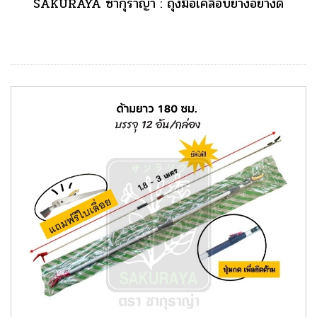
SAKURAYA ซากุราญ่า : ถุงมือเคลือบยางอย่างดี