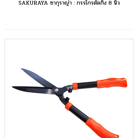
SAKURAYA ซากุราญ่า : กรรไกรตัดกิ่ง 8 นิ้ว