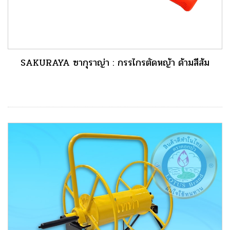
SAKURAYA ซากุราญ่า : กรรไกรตัดหญ้า ด้ามสีส้ม