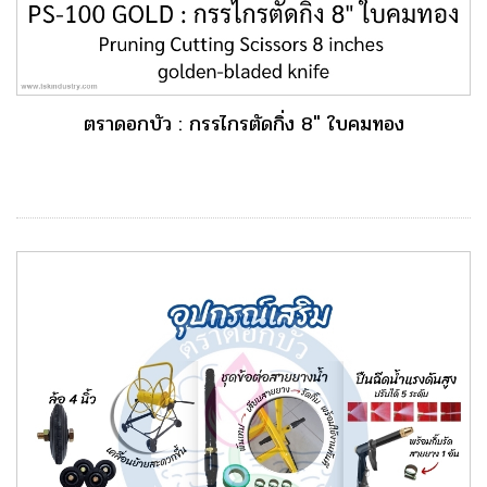
ตราดอกบัว : กรรไกรตัดกิ่ง 8" ใบคมทอง